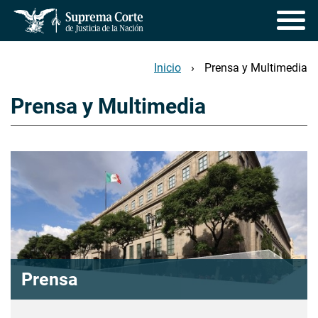
Pasar
al
contenido
principal
Inicio
Prensa y Multimedia
Prensa y Multimedia
Prensa