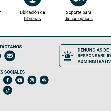
n
Ubicación de
Soporte para
Librerías
discos ópticos
TÁCTANOS
DENUNCIAS DE
RESPONSABILI
ADMINISTRATI
S SOCIALES